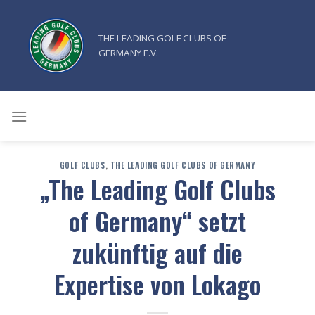
Zum
Inhalt
THE LEADING GOLF CLUBS OF
springen
GERMANY E.V.
GOLF CLUBS
,
THE LEADING GOLF CLUBS OF GERMANY
„The Leading Golf Clubs
of Germany“ setzt
zukünftig auf die
Expertise von Lokago