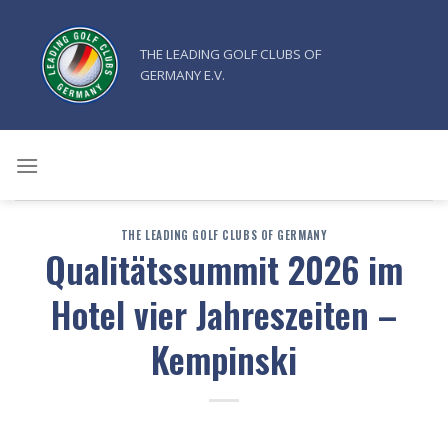
Zum
Inhalt
THE LEADING GOLF CLUBS OF
springen
GERMANY E.V.
THE LEADING GOLF CLUBS OF GERMANY
Qualitätssummit 2026 im
Hotel vier Jahreszeiten –
Kempinski