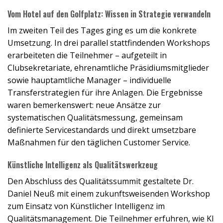
LGCG Präsidium mit Holger Schroth: v.l. Moritz
Lampert, Holger Schroth, Bernhard May und
Vom Hotel auf den Golfplatz: Wissen in Strategie verwandeln
Wolfgang Michel
Im zweiten Teil des Tages ging es um die konkrete
Umsetzung. In drei parallel stattfindenden Workshops
erarbeiteten die Teilnehmer – aufgeteilt in
Clubsekretariate, ehrenamtliche Präsidiumsmitglieder
sowie hauptamtliche Manager – individuelle
Transferstrategien für ihre Anlagen. Die Ergebnisse
waren bemerkenswert: neue Ansätze zur
systematischen Qualitätsmessung, gemeinsam
definierte Servicestandards und direkt umsetzbare
Maßnahmen für den täglichen Customer Service.
Künstliche Intelligenz als Qualitätswerkzeug
Den Abschluss des Qualitätssummit gestaltete Dr.
Daniel Neuß mit einem zukunftsweisenden Workshop
zum Einsatz von Künstlicher Intelligenz im
Qualitätsmanagement. Die Teilnehmer erfuhren, wie KI