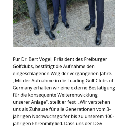
Wolfgang Michel ( LGCG-Vizepräsident), Dr. Stefan
Schultheis (Jugendwart Freiburger Golfclub),
Für Dr. Bert Vogel, Präsident des Freiburger
Bernhard May (LGCG-Präsident) Bild v.l.n.r.
Golfclubs, bestätigt die Aufnahme den
(Fotocredits: Freiburger Golfclub e.V. und LGCG)
eingeschlagenen Weg der vergangenen Jahre.
„Mit der Aufnahme in die Leading Golf Clubs of
Germany erhalten wir eine externe Bestätigung
für die konsequente Weiterentwicklung
unserer Anlage“, stellt er fest. „Wir verstehen
uns als Zuhause für alle Generationen vom 3-
jährigen Nachwuchsgolfer bis zu unserem 100-
jährigen Ehrenmitglied. Dass uns der DGV