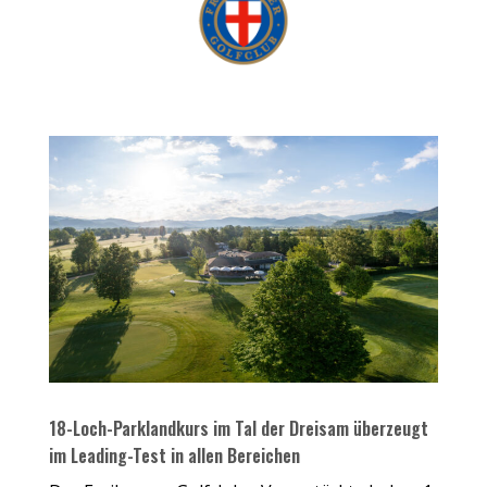
Freiburger Golfclub (Fotocredits: Freiburger Golfclub
e.V.)
18-Loch-Parklandkurs im Tal der Dreisam überzeugt
im Leading-Test in allen Bereichen