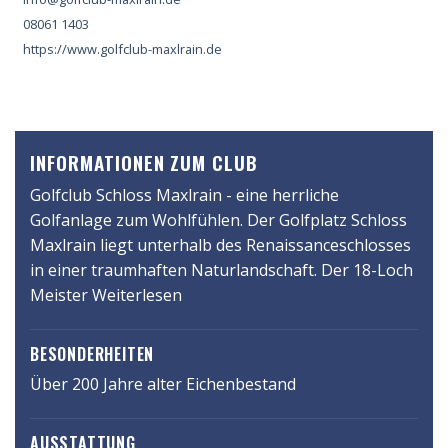
08061 1403
https://www.golfclub-maxlrain.de
INFORMATIONEN ZUM CLUB
Golfclub Schloss Maxlrain - eine herrliche
Golfanlage zum Wohlfühlen. Der Golfplatz Schloss
Maxlrain liegt unterhalb des Renaissanceschlosses
in einer traumhaften Naturlandschaft. Der 18-Loch
Meister
schaftsplatz
Weiterlesen
wurde
in
BESONDERHEITEN
Teilen
Über 200 Jahre alter Eichenbestand
in
dem
AUSSTATTUNG
im