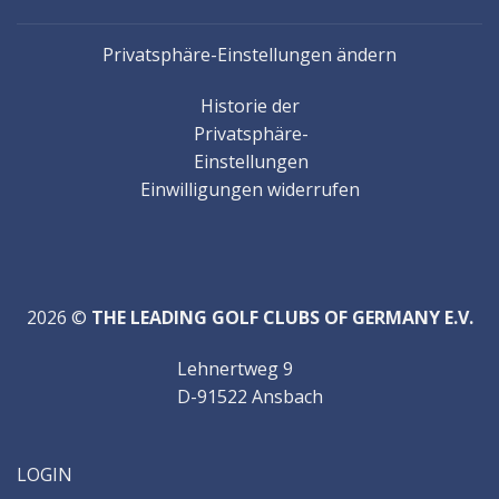
und
bedeuten
Privatsphäre-Einstellungen ändern
eine
Herausforderung
Historie der
für
Privatsphäre-
jeden
Einstellungen
guten
Einwilligungen widerrufen
Golfspieler.
Aber
nicht
nur
Scratchspieler
2026 ©
THE LEADING GOLF CLUBS OF GERMANY E.V.
lieben
Lehnertweg 9
diesen
D-91522 Ansbach
Platz.
Anfänger
und
LOGIN
Bogeyspieler