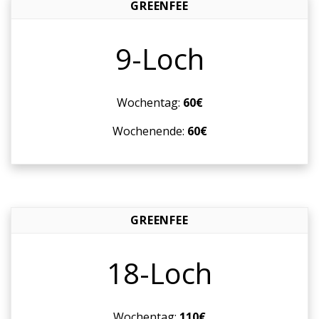
neue
GREENFEE
Designerplätze.
Die
9-Loch
Golfbahnen
fügen
sich
Wochentag:
60€
harmonisch
in
Wochenende:
60€
die
Landschaft
ein.
Teiche,
Wasserläufe,
GREENFEE
Biotope
und
18-Loch
Wälder
bilden
naturgegebene
Wochentag:
110€