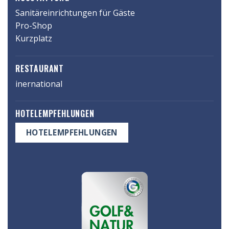
19.
Sanitäreinrichtungen für Gäste
Jahrhundert
Pro-Shop
entstandenen
Kurzplatz
Englischen
Park
RESTAURANT
des
inernational
Schloß
Maxlrain
HOTELEMPFEHLUNGEN
angelegt.
Uralte
HOTELEMPFEHLUNGEN
Eichen
säumen
die
Spielbahnen
und
dem
Auge
öffnet