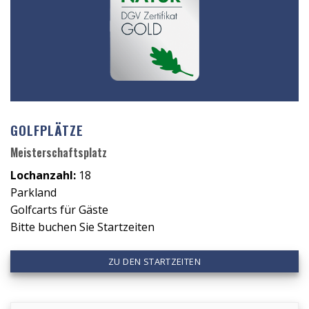
sich
ein
phantastisches
Panorama
mit
Blick
auf
GOLFPLÄTZE
den
Meisterschaftsplatz
Wendelstein.
Natur
Lochanzahl:
18
pur,
Parkland
Maxlrain
Golfcarts für Gäste
ist
Bitte buchen Sie Startzeiten
kein
Retortenplatz,
ZU DEN STARTZEITEN
wie
viele