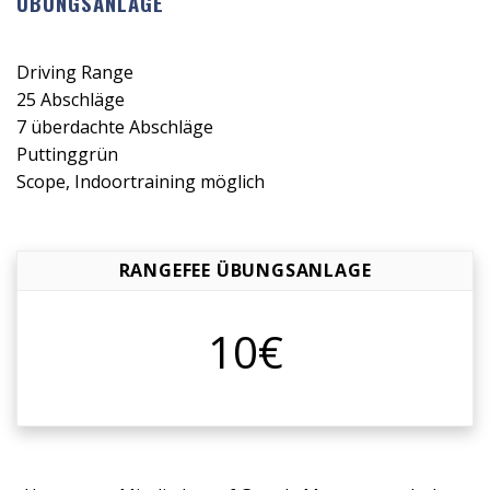
ÜBUNGSANLAGE
Ball
kaum
einmal
Driving Range
auf
25 Abschläge
ein
7 überdachte Abschläge
anderes
Puttinggrün
Fairway
Scope, Indoortraining möglich
geraten
kann,
weil
RANGEFEE ÜBUNGSANLAGE
jede
Bahn
eine
10€
abgeschlossene
Einheit
bildet
und
gegenseitige