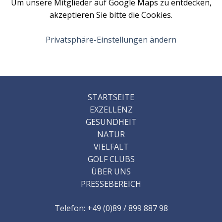
Um unsere Mitglieder auf Google Maps zu entdecken,
Störungen
akzeptieren Sie bitte die Cookies.
äußerst
selten
Privatsphäre-Einstellungen ändern
vorkommen.
Auch
blindes
Anspiel
ist
STARTSEITE
nicht
EXZELLENZ
erforderlich.
GESUNDHEIT
Die
NATUR
Spielbahnen
VIELFALT
sind
GOLF CLUBS
sportlich
ÜBER UNS
sehr
PRESSEBEREICH
anspruchsvoll,
aber
Telefon: +49 (0)89 / 899 887 98
fair