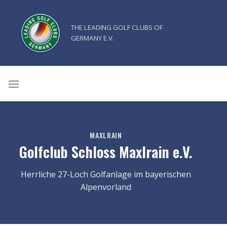
Zum
Inhalt
THE LEADING GOLF CLUBS OF
springen
GERMANY E.V.
MAXLRAIN
Golfclub Schloss Maxlrain e.V.
Herrliche 27-Loch Golfanlage im bayerischen
Alpenvorland