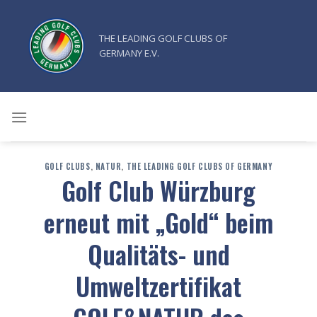
Zum
Inhalt
THE LEADING GOLF CLUBS OF
springen
GERMANY E.V.
GOLF CLUBS
,
NATUR
,
THE LEADING GOLF CLUBS OF GERMANY
Golf Club Würzburg
erneut mit „Gold“ beim
Qualitäts- und
Umweltzertifikat