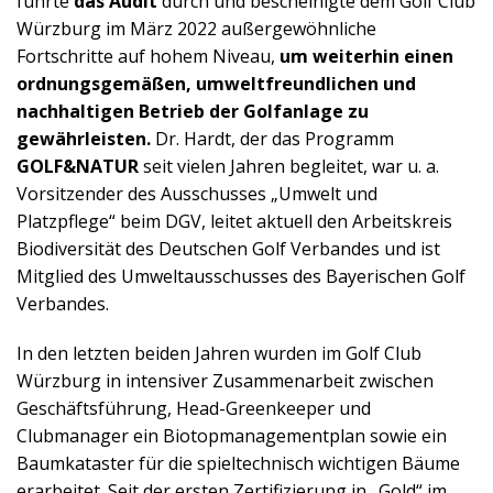
führte
das Audit
durch und bescheinigte dem Golf Club
Würzburg im März 2022 außergewöhnliche
Fortschritte auf hohem Niveau,
um weiterhin einen
ordnungsgemäßen, umweltfreundlichen und
nachhaltigen Betrieb der Golfanlage zu
gewährleisten.
Dr. Hardt, der das Programm
GOLF&NATUR
seit vielen Jahren begleitet, war u. a.
Vorsitzender des Ausschusses „Umwelt und
Platzpflege“ beim DGV, leitet aktuell den Arbeitskreis
Biodiversität des Deutschen Golf Verbandes und ist
Mitglied des Umweltausschusses des Bayerischen Golf
Verbandes.
In den letzten beiden Jahren wurden im Golf Club
Würzburg in intensiver Zusammenarbeit zwischen
Geschäftsführung, Head-Greenkeeper und
Clubmanager ein Biotopmanagementplan sowie ein
Baumkataster für die spieltechnisch wichtigen Bäume
erarbeitet. Seit der ersten Zertifizierung in „Gold“ im