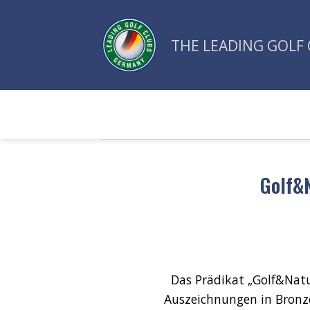
Zum
Inhalt
THE LEADING GOLF 
springen
Golf&N
Das Prädikat „Golf&Natu
Auszeichnungen in Bronze