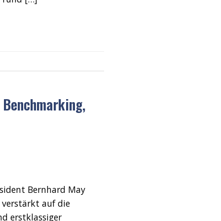
i Benchmarking,
äsident Bernhard May
 verstärkt auf die
d erstklassiger