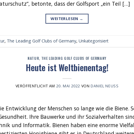
aturschutz“, betonte, dass der Golfsport „ein Teil […]
WEITERLESEN
→
tur
,
The Leading Golf Clubs of Germany
,
Unkategorisiert
NATUR
,
THE LEADING GOLF CLUBS OF GERMANY
Heute ist Weltbienentag!
VERÖFFENTLICHT AM
20. MAI 2022
VON
DANIEL NEUSS
ie Entwicklung der Menschen so lange wie die Biene. S
esundheit. Ihre Bauwerke und ihr Sozialverhalten sin
hnik und Informatik. Bienen haben eine enorme Vielfal
stizierten Honigbiene gibt es in Deutschland weitere