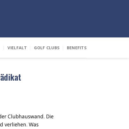
T
VIELFALT
GOLF CLUBS
BENEFITS
rädikat
 der Clubhauswand. Die
d verliehen. Was