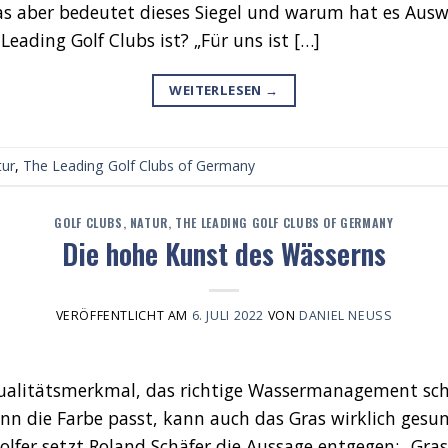
s aber bedeutet dieses Siegel und warum hat es Ausw
 Leading Golf Clubs ist? „Für uns ist […]
WEITERLESEN
→
tur
,
The Leading Golf Clubs of Germany
GOLF CLUBS
,
NATUR
,
THE LEADING GOLF CLUBS OF GERMANY
Die hohe Kunst des Wässerns
VERÖFFENTLICHT AM
6. JULI 2022
VON
DANIEL NEUSS
 Qualitätsmerkmal, das richtige Wassermanagement sc
nn die Farbe passt, kann auch das Gras wirklich gesun
olfer setzt Roland Schäfer die Aussage entgegen: „Gra