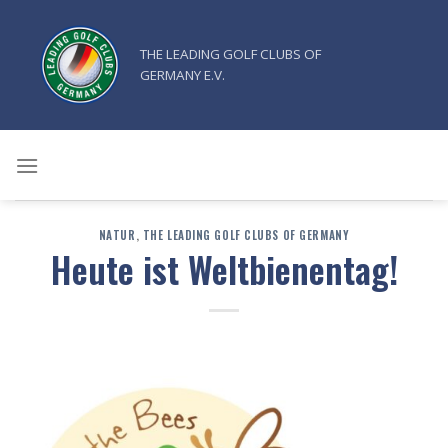
Zum
Inhalt
THE LEADING GOLF CLUBS OF
springen
GERMANY E.V.
NATUR
,
THE LEADING GOLF CLUBS OF GERMANY
Heute ist Weltbienentag!